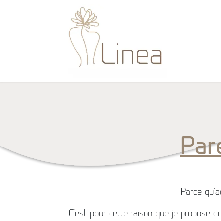
Se rendre au contenu
Accueil
Par
Parce qu’a
C'est pour cette raison que je propose d