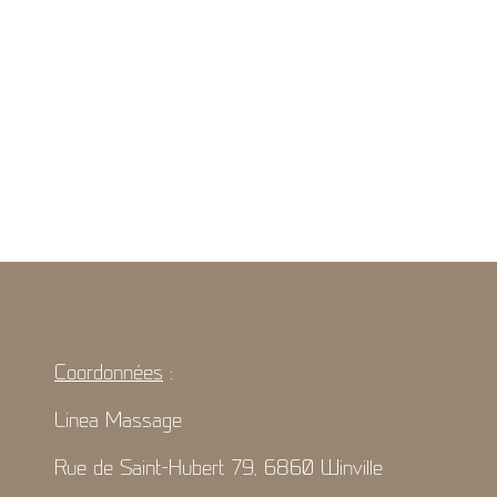
Coordonnées
:
Linea Massage
Rue de Saint-Hubert 79, 6860 Winville