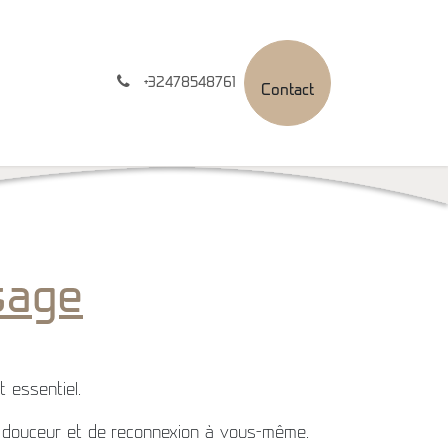
nt(e)s
+32478548761
Contact
sage
 essentiel.
de douceur et de reconnexion à vous-même.