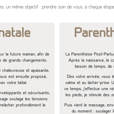
s, un même objectif : prendre soin de vous, à chaque étape 
natale
Parent
r la future maman, afin de
La Parenthèse Post-Partu
ode de grands changements.
Après la naissance, le c
besoin de temps, de r
e chaleureuse et apaisante,
vous est ensuite proposé,
Dès votre arrivée, vous ê
vec votre bébé.
calme et au lâcher-prise.
ce temps, j’effectue une ré
nveloppants et sécurisants,
les pieds, je stimule des z
sage soulage les tensions
relâcher profondément le
Puis vient le massage, env
du moment : soulager l