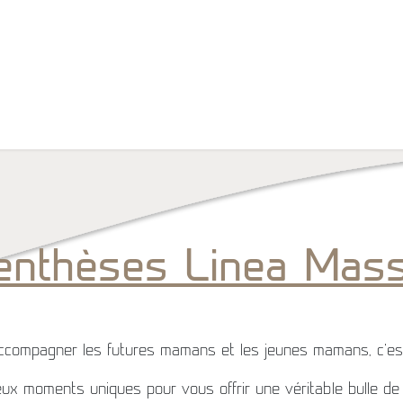
Mes prestations
Qui suis-je ?
Chèque cadeau
Avis clie
enthèses Linea Mas
ccompagner les futures mamans et les jeunes mamans, c’est
eux moments uniques pour vous offrir une véritable bulle 