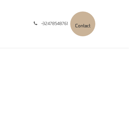
nt(e)s
+32478548761
Contact