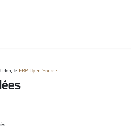
Mes prestations
Qui suis-je ?
Chèque cadeau
Avis clie
'Odoo, le
ERP Open Source
.
llées
vés